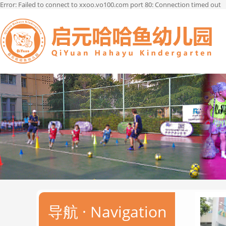
Error: Failed to connect to xxoo.vo100.com port 80: Connection timed out
菜单
导航 · Navigation