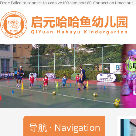
Error: Failed to connect to xxoo.vo100.com port 80: Connection timed out
菜单
导航 · Navigation