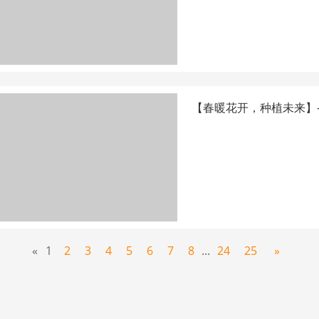
【春暖花开，种植未来】
«
1
2
3
4
5
6
7
8
...
24
25
»