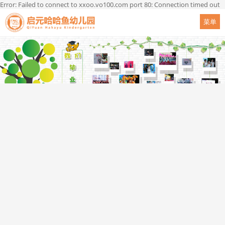
Error: Failed to connect to xxoo.vo100.com port 80: Connection timed out
菜单