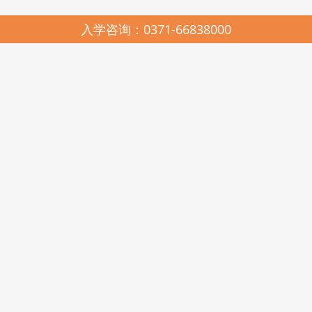
入学咨询：0371-66838000
园所简介
SCHOOL PROFILES
启元哈哈鱼中美合作连锁幼儿园，2005年由河南省美景置业有限公司与
河南启元教育有限公司联合创办，是上海市教科院民办教育研究所、中国教
育科学研究院多元智能教学法与耶鲁大学载格勒儿童发展研究中心《天天学
习课程》在河南的唯一实验推广基地。现有郑州市管城区启元哈哈鱼美景幼
儿园、高新区启元哈哈鱼瑞达幼儿园、金水区启元哈哈鱼阳光谷幼儿园、美
景鸿程实验幼儿园和美国新泽西州启元123KINDERSTAR实验幼儿园。
启元哈哈鱼中美合作连锁幼儿园，在各级政府和教育行政部门的关心和
支持下，在北京师范大学教育经济与管理学博士王卫佳总校长的科学领引
下，遵照《幼儿园工作规程》、《幼儿园教育指导纲要》和《3-6岁儿童学习
与发展指南》精神，坚持科学发展观，遵循“聆听其心声，顺势而教育”的启