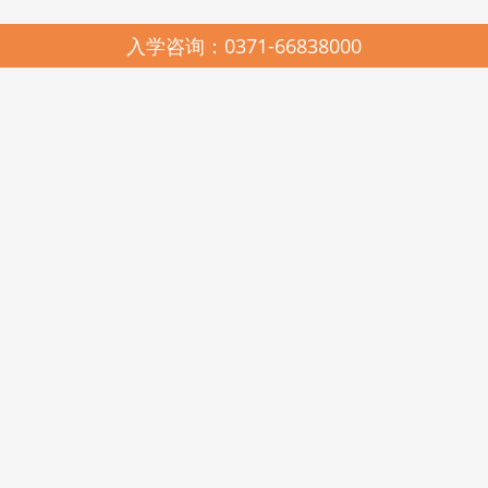
入学咨询：0371-66838000
园所简介
SCHOOL PROFILES
启元哈哈鱼中美合作连锁幼儿园，2005年由河南省美景置业有限公司与
河南启元教育有限公司联合创办，是上海市教科院民办教育研究所、中国教
育科学研究院多元智能教学法与耶鲁大学载格勒儿童发展研究中心《天天学
习课程》在河南的唯一实验推广基地。现有郑州市管城区启元哈哈鱼美景幼
儿园、高新区启元哈哈鱼瑞达幼儿园、金水区启元哈哈鱼阳光谷幼儿园、美
景鸿程实验幼儿园和美国新泽西州启元123KINDERSTAR实验幼儿园。
启元哈哈鱼中美合作连锁幼儿园，在各级政府和教育行政部门的关心和
支持下，在北京师范大学教育经济与管理学博士王卫佳总校长的科学领引
下，遵照《幼儿园工作规程》、《幼儿园教育指导纲要》和《3-6岁儿童学习
与发展指南》精神，坚持科学发展观，遵循“聆听其心声，顺势而教育”的启