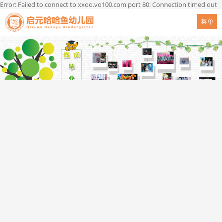
Error: Failed to connect to xxoo.vo100.com port 80: Connection timed out
菜单