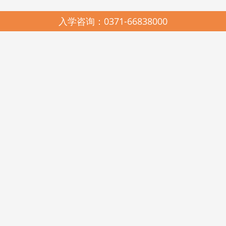
入学咨询：0371-66838000
园所简介
SCHOOL PROFILES
启元哈哈鱼中美合作连锁幼儿园，2005年由河南省美景置业有限公司与
河南启元教育有限公司联合创办，是上海市教科院民办教育研究所、中国教
育科学研究院多元智能教学法与耶鲁大学载格勒儿童发展研究中心《天天学
习课程》在河南的唯一实验推广基地。现有郑州市管城区启元哈哈鱼美景幼
儿园、高新区启元哈哈鱼瑞达幼儿园、金水区启元哈哈鱼阳光谷幼儿园、美
景鸿程实验幼儿园和美国新泽西州启元123KINDERSTAR实验幼儿园。
启元哈哈鱼中美合作连锁幼儿园，在各级政府和教育行政部门的关心和
支持下，在北京师范大学教育经济与管理学博士王卫佳总校长的科学领引
下，遵照《幼儿园工作规程》、《幼儿园教育指导纲要》和《3-6岁儿童学习
与发展指南》精神，坚持科学发展观，遵循“聆听其心声，顺势而教育”的启