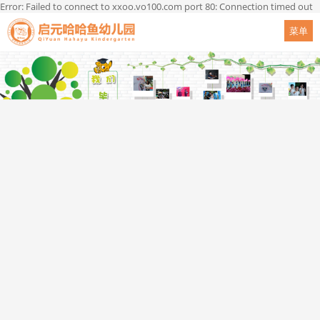
Error: Failed to connect to xxoo.vo100.com port 80: Connection timed out
菜单