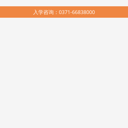
入学咨询：0371-66838000
园所简介
SCHOOL PROFILES
启元哈哈鱼中美合作连锁幼儿园，2005年由河南省美景置业有限公司与
河南启元教育有限公司联合创办，是上海市教科院民办教育研究所、中国教
育科学研究院多元智能教学法与耶鲁大学载格勒儿童发展研究中心《天天学
习课程》在河南的唯一实验推广基地。现有郑州市管城区启元哈哈鱼美景幼
儿园、高新区启元哈哈鱼瑞达幼儿园、金水区启元哈哈鱼阳光谷幼儿园、美
景鸿程实验幼儿园和美国新泽西州启元123KINDERSTAR实验幼儿园。
启元哈哈鱼中美合作连锁幼儿园，在各级政府和教育行政部门的关心和
支持下，在北京师范大学教育经济与管理学博士王卫佳总校长的科学领引
下，遵照《幼儿园工作规程》、《幼儿园教育指导纲要》和《3-6岁儿童学习
与发展指南》精神，坚持科学发展观，遵循“聆听其心声，顺势而教育”的启