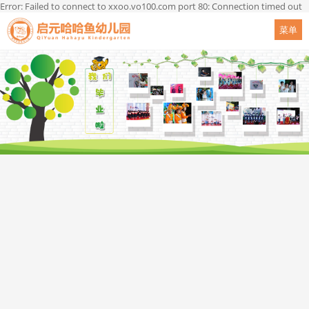
Error: Failed to connect to xxoo.vo100.com port 80: Connection timed out
菜单