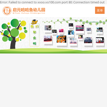
Error: Failed to connect to xxoo.vo100.com port 80: Connection timed out
菜单