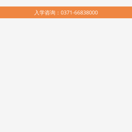
入学咨询：0371-66838000
园所简介
SCHOOL PROFILES
启元哈哈鱼中美合作连锁幼儿园，2005年由河南省美景置业有限公司与
河南启元教育有限公司联合创办，是上海市教科院民办教育研究所、中国教
育科学研究院多元智能教学法与耶鲁大学载格勒儿童发展研究中心《天天学
习课程》在河南的唯一实验推广基地。现有郑州市管城区启元哈哈鱼美景幼
儿园、高新区启元哈哈鱼瑞达幼儿园、金水区启元哈哈鱼阳光谷幼儿园、美
景鸿程实验幼儿园和美国新泽西州启元123KINDERSTAR实验幼儿园。
启元哈哈鱼中美合作连锁幼儿园，在各级政府和教育行政部门的关心和
支持下，在北京师范大学教育经济与管理学博士王卫佳总校长的科学领引
下，遵照《幼儿园工作规程》、《幼儿园教育指导纲要》和《3-6岁儿童学习
与发展指南》精神，坚持科学发展观，遵循“聆听其心声，顺势而教育”的启