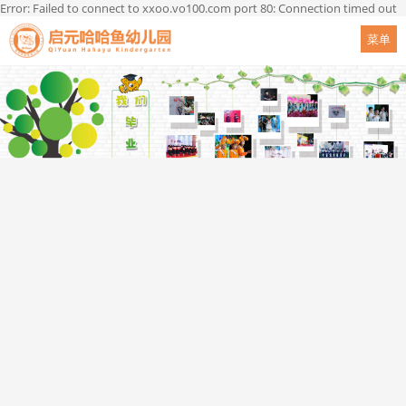
Error: Failed to connect to xxoo.vo100.com port 80: Connection timed out
菜单