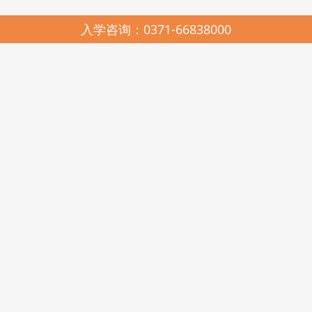
入学咨询：0371-66838000
园所简介
SCHOOL PROFILES
启元哈哈鱼中美合作连锁幼儿园，2005年由河南省美景置业有限公司与
河南启元教育有限公司联合创办，是上海市教科院民办教育研究所、中国教
育科学研究院多元智能教学法与耶鲁大学载格勒儿童发展研究中心《天天学
习课程》在河南的唯一实验推广基地。现有郑州市管城区启元哈哈鱼美景幼
儿园、高新区启元哈哈鱼瑞达幼儿园、金水区启元哈哈鱼阳光谷幼儿园、美
景鸿程实验幼儿园和美国新泽西州启元123KINDERSTAR实验幼儿园。
启元哈哈鱼中美合作连锁幼儿园，在各级政府和教育行政部门的关心和
支持下，在北京师范大学教育经济与管理学博士王卫佳总校长的科学领引
下，遵照《幼儿园工作规程》、《幼儿园教育指导纲要》和《3-6岁儿童学习
与发展指南》精神，坚持科学发展观，遵循“聆听其心声，顺势而教育”的启