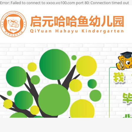
Error: Failed to connect to xxoo.vo100.com port 80: Connection timed out
菜单