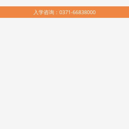
入学咨询：0371-66838000
园所简介
SCHOOL PROFILES
启元哈哈鱼中美合作连锁幼儿园，2005年由河南省美景置业有限公司与
河南启元教育有限公司联合创办，是上海市教科院民办教育研究所、中国教
育科学研究院多元智能教学法与耶鲁大学载格勒儿童发展研究中心《天天学
习课程》在河南的唯一实验推广基地。现有郑州市管城区启元哈哈鱼美景幼
儿园、高新区启元哈哈鱼瑞达幼儿园、金水区启元哈哈鱼阳光谷幼儿园、美
景鸿程实验幼儿园和美国新泽西州启元123KINDERSTAR实验幼儿园。
启元哈哈鱼中美合作连锁幼儿园，在各级政府和教育行政部门的关心和
支持下，在北京师范大学教育经济与管理学博士王卫佳总校长的科学领引
下，遵照《幼儿园工作规程》、《幼儿园教育指导纲要》和《3-6岁儿童学习
与发展指南》精神，坚持科学发展观，遵循“聆听其心声，顺势而教育”的启