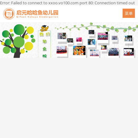
Error: Failed to connect to xxoo.vo100.com port 80: Connection timed out
菜单