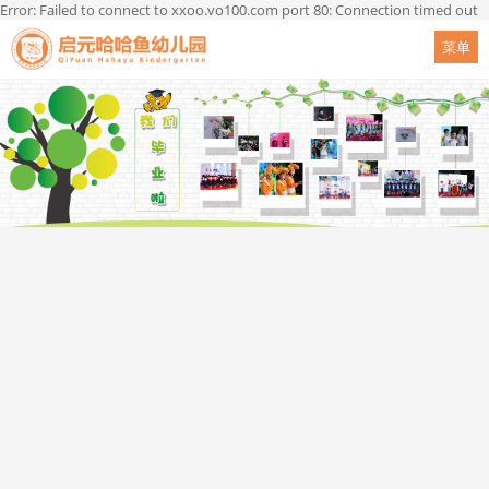
Error: Failed to connect to xxoo.vo100.com port 80: Connection timed out
菜单