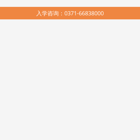
入学咨询：0371-66838000
园所简介
SCHOOL PROFILES
启元哈哈鱼中美合作连锁幼儿园，2005年由河南省美景置业有限公司与
河南启元教育有限公司联合创办，是上海市教科院民办教育研究所、中国教
育科学研究院多元智能教学法与耶鲁大学载格勒儿童发展研究中心《天天学
习课程》在河南的唯一实验推广基地。现有郑州市管城区启元哈哈鱼美景幼
儿园、高新区启元哈哈鱼瑞达幼儿园、金水区启元哈哈鱼阳光谷幼儿园、美
景鸿程实验幼儿园和美国新泽西州启元123KINDERSTAR实验幼儿园。
启元哈哈鱼中美合作连锁幼儿园，在各级政府和教育行政部门的关心和
支持下，在北京师范大学教育经济与管理学博士王卫佳总校长的科学领引
下，遵照《幼儿园工作规程》、《幼儿园教育指导纲要》和《3-6岁儿童学习
与发展指南》精神，坚持科学发展观，遵循“聆听其心声，顺势而教育”的启