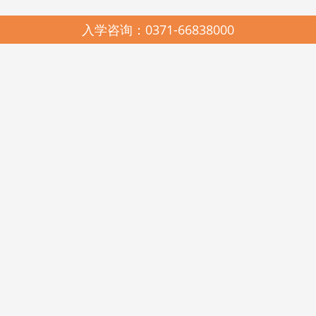
入学咨询：0371-66838000
园所简介
SCHOOL PROFILES
启元哈哈鱼中美合作连锁幼儿园，2005年由河南省美景置业有限公司与
河南启元教育有限公司联合创办，是上海市教科院民办教育研究所、中国教
育科学研究院多元智能教学法与耶鲁大学载格勒儿童发展研究中心《天天学
习课程》在河南的唯一实验推广基地。现有郑州市管城区启元哈哈鱼美景幼
儿园、高新区启元哈哈鱼瑞达幼儿园、金水区启元哈哈鱼阳光谷幼儿园、美
景鸿程实验幼儿园和美国新泽西州启元123KINDERSTAR实验幼儿园。
启元哈哈鱼中美合作连锁幼儿园，在各级政府和教育行政部门的关心和
支持下，在北京师范大学教育经济与管理学博士王卫佳总校长的科学领引
下，遵照《幼儿园工作规程》、《幼儿园教育指导纲要》和《3-6岁儿童学习
与发展指南》精神，坚持科学发展观，遵循“聆听其心声，顺势而教育”的启