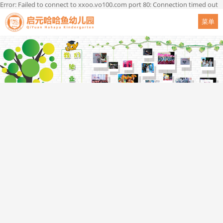
Error: Failed to connect to xxoo.vo100.com port 80: Connection timed out
菜单