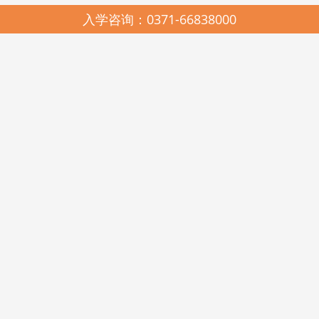
入学咨询：0371-66838000
园所简介
SCHOOL PROFILES
启元哈哈鱼中美合作连锁幼儿园，2005年由河南省美景置业有限公司与
河南启元教育有限公司联合创办，是上海市教科院民办教育研究所、中国教
育科学研究院多元智能教学法与耶鲁大学载格勒儿童发展研究中心《天天学
习课程》在河南的唯一实验推广基地。现有郑州市管城区启元哈哈鱼美景幼
儿园、高新区启元哈哈鱼瑞达幼儿园、金水区启元哈哈鱼阳光谷幼儿园、美
景鸿程实验幼儿园和美国新泽西州启元123KINDERSTAR实验幼儿园。
启元哈哈鱼中美合作连锁幼儿园，在各级政府和教育行政部门的关心和
支持下，在北京师范大学教育经济与管理学博士王卫佳总校长的科学领引
下，遵照《幼儿园工作规程》、《幼儿园教育指导纲要》和《3-6岁儿童学习
与发展指南》精神，坚持科学发展观，遵循“聆听其心声，顺势而教育”的启