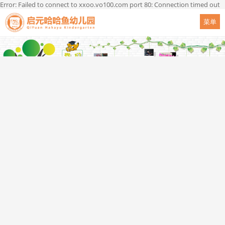
Error: Failed to connect to xxoo.vo100.com port 80: Connection timed out
菜单